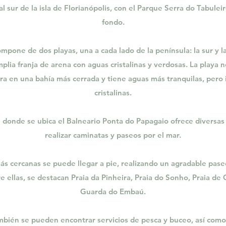
 al sur de la isla de Florianópolis, con el Parque Serra do Tabule
fondo.
ompone de dos playas, una a cada lado de la península: la sur y la
plia franja de arena con aguas cristalinas y verdosas. La playa 
ra en una bahía más cerrada y tiene aguas más tranquilas, pero
cristalinas.
n donde se ubica el Balneario Ponta do Papagaio ofrece diversas
realizar caminatas y paseos por el mar.
más cercanas se puede llegar a pie, realizando un agradable pase
e ellas, se destacan Praia da Pinheira, Praia do Sonho, Praia de 
Guarda do Embaú.
mbién se pueden encontrar servicios de pesca y buceo, así como 