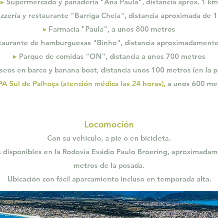
▸
Supermercado y panadería "Ana Paula", distancia aprox. 1 km
zzería y restaurante "Barriga Cheia", distancia aproximada de 
▸
Farmacia "Paula", a unos 800 metros
aurante de hamburguesas "Binho", distancia aproximadament
▸
Parque de comidas "ON", distancia a unos 700 metros
eos en barco y banana boat, distancia unos 100 metros (en la p
PA Sul de Palhoça (atención médica las 24 horas),
a unos 600 me
Locomoción
Con su vehículo, a pie o en bicicleta.
 disponibles en la Rodovia Evádio Paulo Broering, aproximadam
metros de la posada.
Ubicación con fácil aparcamiento incluso en temporada alta.