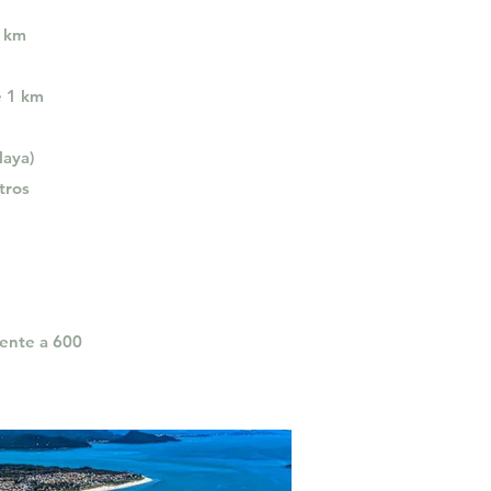
1 km
e 1 km
laya)
tros
ente a 600