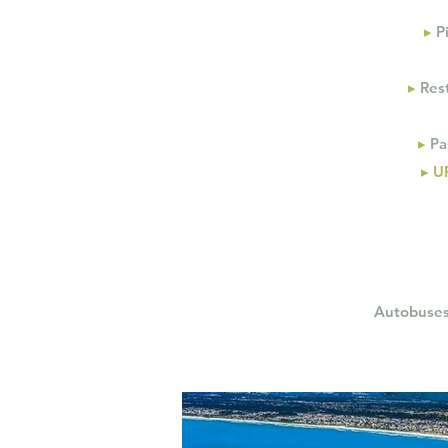
▸
Pi
▸
Rest
▸
Pas
▸ U
Autobuses