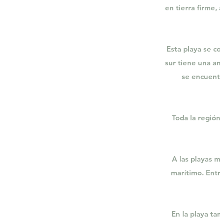
en tierra firme,
Esta playa se c
sur tiene una am
se encuent
Toda la regió
A las playas 
marítimo. Entr
En la playa ta