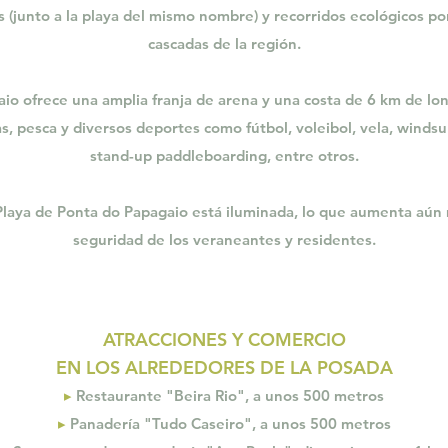
 (junto a la playa del mismo nombre) y recorridos ecológicos po
cascadas de la región.
io ofrece una amplia franja de arena y una costa de 6 km de lo
, pesca y diversos deportes como fútbol, voleibol, vela, windsur
stand-up paddleboarding, entre otros.
a Playa de Ponta do Papagaio está iluminada, lo que aumenta aún m
seguridad de los veraneantes y residentes.
ATRACCIONES Y COMERCIO
EN LOS ALREDEDORES DE LA POSADA
▸
Restaurante "Beira Rio", a unos 500 metros
▸
Panadería "Tudo Caseiro", a unos 500 metros