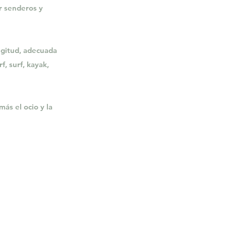
r senderos y
ngitud, adecuada
f, surf, kayak,
ás el ocio y la