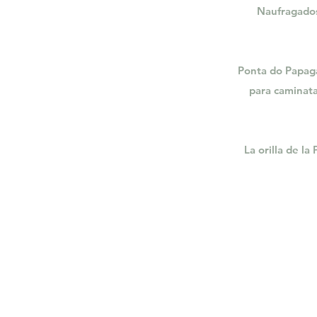
Naufragados
Ponta do Papaga
para caminatas
La orilla de l