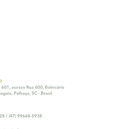
o
 601, acesso Rua 600, Balneário
gaio, Palhoça, SC - Brasil
28 / (47) 99668-5938