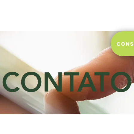
Acomodações
A Praia
Con
Cons
CONTATO