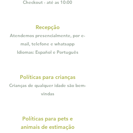
Checkout - até a
s 10:00
Recepç
ão
Atendemos presencialmente, por e-
mail, telefone e whatsapp
Idiomas: Español e Português
Políticas pa
ra crianças
Crianças de qualquer idade são bem-
vindas
Políticas p
ara pets e
animais de estimação