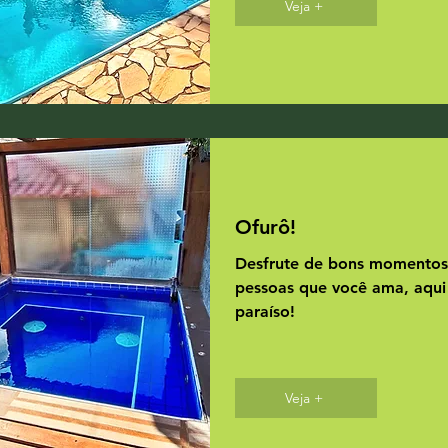
Veja +
Ofurô!
Desfrute de bons momentos
pessoas que você ama, aqui
paraíso!
Veja +