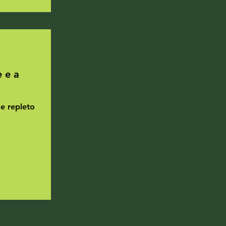
 e a
e repleto