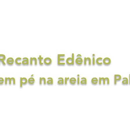
Acomodações
A Praia
Con
Cons
Recanto Edênico
m pé na areia em Pa
 Praia Ponta do Papagaio, em Palhoça/SC, a Po
ompletos, perfeitos para famílias e casais que 
r. Aqui você desfruta de piscina, jacuzzi, salão
momentos especiais, além do privilégio de estar