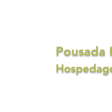
Home
Pousada 
Hospedage
Localizada na charmosa
oferece chalés duplex c
tranquilidade à beira-ma
gourmet exclusivo para 
rodeado pela natureza.