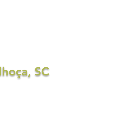
tato
Reserve já!
ulte disponibilidade
lhoça, SC
usada Recanto Edênico
buscam conforto e
 de jogos e um espaço
 com os pés na areia e