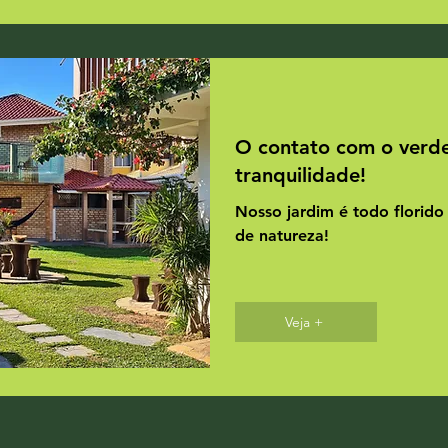
O contato com o verde
tranquilidade!
Nosso jardim é todo florido 
de natureza!
Veja +