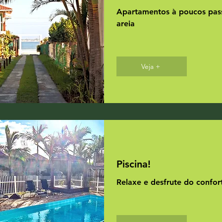
Apartamentos à poucos pas
areia
Veja +
Piscina!
Relaxe e desfrute do confor